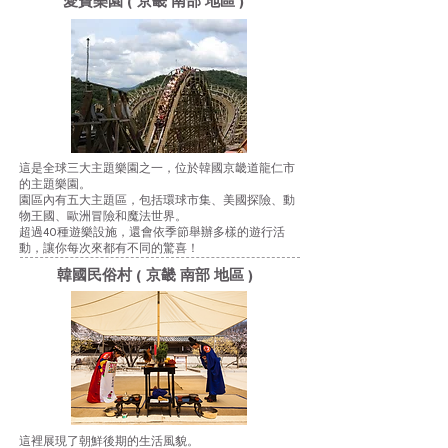
愛寶樂園 ( 京畿 南部 地區 )
這是全球三大主題樂園之一，位於韓國京畿道龍仁市
的主題樂園。
園區內有五大主題區，包括環球市集、美國探險、動
物王國、歐洲冒險和魔法世界。
超過40種遊樂設施，還會依季節舉辦多樣的遊行活
動，讓你每次來都有不同的驚喜！
韓國民俗村 ( 京畿 南部 地區 )
這裡展現了朝鮮後期的生活風貌。