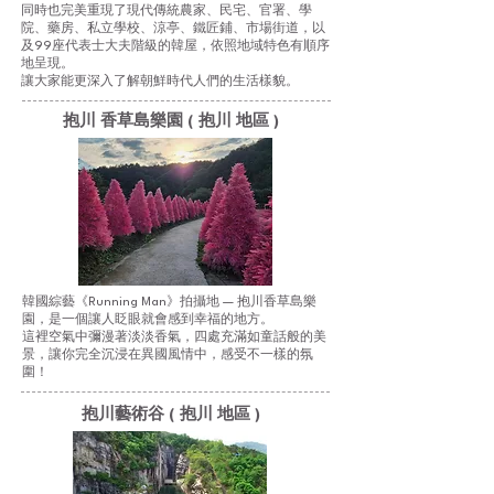
同時也完美重現了現代傳統農家、民宅、官署、學
院、藥房、私立學校、涼亭、鐵匠鋪、市場街道，以
及99座代表士大夫階級的韓屋，依照地域特色有順序
地呈現。
讓大家能更深入了解朝鮮時代人們的生活樣貌。
抱川 香草島樂園 ( 抱川 地區 )
韓國綜藝《Running Man》拍攝地 — 抱川香草島樂
園，是一個讓人眨眼就會感到幸福的地方。
這裡空氣中彌漫著淡淡香氣，四處充滿如童話般的美
景，讓你完全沉浸在異國風情中，感受不一樣的氛
圍！
抱川藝術谷 ( 抱川 地區 )