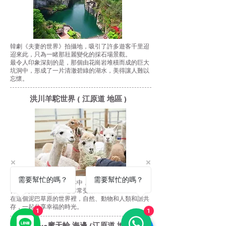
韓劇《夫妻的世界》拍攝地，吸引了許多遊客千里迢
迢來此，只為一睹那壯麗變化的採石場景觀。
最令人印象深刻的是，那個由花崗岩堆積而成的巨大
坑洞中，形成了一片清澈碧綠的湖水，美得讓人難以
忘懷。
洪川羊駝世界 ( 江原道 地區 )
需要幫忙的嗎？
需要幫忙的嗎？
這裡位於江原道洪川森林中，開幕後吸引了許多電視
台前來採訪，也在當地非常受歡迎。
在這個泥巴草原的世界裡，自然、動物和人類和諧共
存，一起分享幸福的時光。
1
1