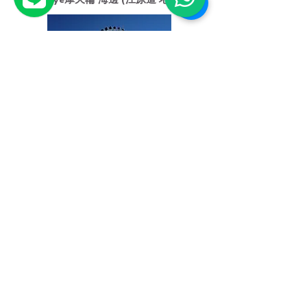
束草Eye摩天輪 海邊 (江原道 地區)
2022年3月開幕的束草摩天輪，高度達65公尺，共有
36個車廂，可以欣賞海景。
天氣好的時候，藍天碧海成為完美背景，這裡成了很
多年輕人拍人生美照的熱門景點。
摩天輪附近就是束草海水浴場，玩完還能順道去海邊
散散步喔！
束草中央市場 (江原道 地區)