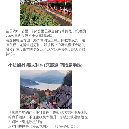
全長約8.5公里，前6公里是鐵道自行車路段，接著的
2.5公里則是浪漫小火車體驗區。
沿途會經過青山、綠野和河流交織出的牧場風光，還
有各種主題隧道超好拍！最後搭上沿著北漢江奔馳的
浪漫列車，眼前盡是延綿不絕的絕美景色，讓人心曠
神怡～
小法國村,義大利村(京畿道 南怡島地區)
《來自星星的你》第15集裡，道教授施展超能力熱烈
親吻千頌伊，不僅讓收視率飆升，幕後的浪漫橋段也
在網路上引起熱烈討論。
這裡同時也是《秘密花園》、《貝多芬病毒》、