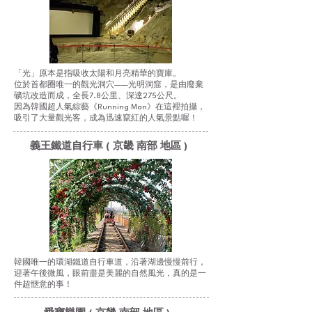
「光」原本是指吸收太陽和月亮精華的寶庫。
位於首都圈唯一的觀光洞穴——光明洞窟，是由廢棄
礦坑改造而成，全長7.8公里、深達275公尺。
因為韓國超人氣綜藝《Running Man》在這裡拍攝，
吸引了大量觀光客，成為迅速竄紅的人氣景點喔！
義王鐵道自行車 ( 京畿 南部 地區 )
韓國唯一的環湖鐵道自行車道，沿著湖邊慢慢前行，
迎著午後微風，眼前盡是美麗的自然風光，真的是一
件超愜意的事！