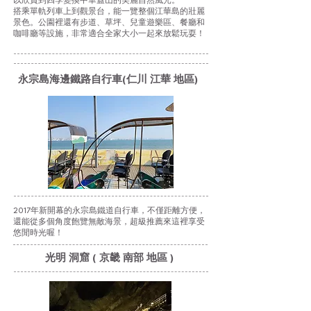
以欣賞到四季變換中華蓋山的美麗自然風光。
搭乘單軌列車上到觀景台，能一覽整個江華島的壯麗
景色。公園裡還有步道、草坪、兒童遊樂區、餐廳和
咖啡廳等設施，非常適合全家大小一起來放鬆玩耍！
永宗島海邊鐵路自行車(仁川 江華 地區)
2017年新開幕的永宗島鐵道自行車，不僅距離方便，
還能從多個角度飽覽無敵海景，超級推薦來這裡享受
悠閒時光喔！
光明 洞窟 ( 京畿 南部 地區 )