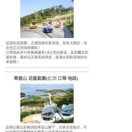
起源於紐西蘭，之後陸續在新加坡、加拿大開設，現
在也正式登陸韓國啦！
江華島的루지有兩條總長1.8公里的賽道，是首爾近郊
最刺激、最好玩又最長的滑道，超適合喜歡冒險的你
來挑戰！
華蓋山 花蓋庭園(仁川 江華 地區)
這個公園位於橋洞面華蓋山腳下，沿著步道散步，可