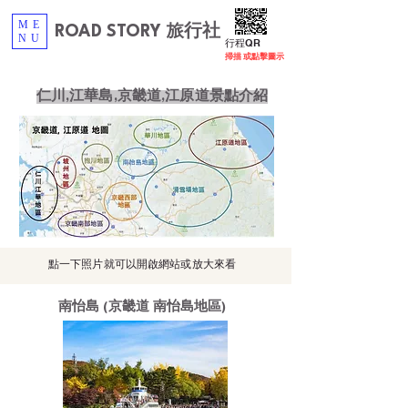
ME
ROAD STORY 旅行社
NU
​行程QR
掃描 或點擊圖示
仁川,江華島,京畿道,江原道景點介紹
​點一下照片就可以開啟網站或放大來看
南怡島 (京畿道 南怡島地區)