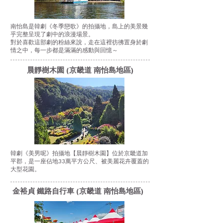
南怡島是韓劇《冬季戀歌》的拍攝地，島上的美景幾
乎完整呈現了劇中的浪漫場景。
對於喜歡這部劇的粉絲來說，走在這裡彷彿置身於劇
情之中，每一步都是滿滿的感動與回憶～
晨靜樹木園 (京畿道 南怡島地區)
韓劇《美男呢》拍攝地【晨靜樹木園】位於京畿道加
平郡，是一座佔地33萬平方公尺、被美麗花卉覆蓋的
大型花園。
金裕貞 鐵路自行車 (京畿道 南怡島地區)