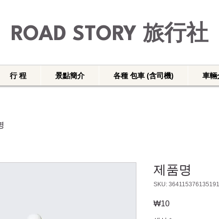
ROAD STORY 旅行社
行 程
景點簡介
各種 包車 (含司機)
車輛
명
제품명
SKU: 36411537613519
₩10
가격